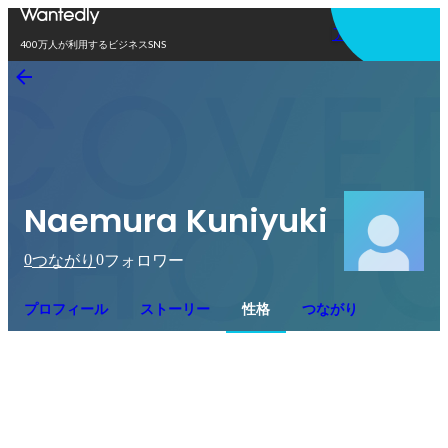
アプリを使う
400万人が利用するビジネスSNS
Naemura Kuniyuki
0
0
つながり
フォロワー
プロフィール
ストーリー
性格
つながり