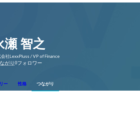
永瀬 智之
社LexxPluss / VP of Finance
0
ながり
フォロワー
リー
性格
つながり