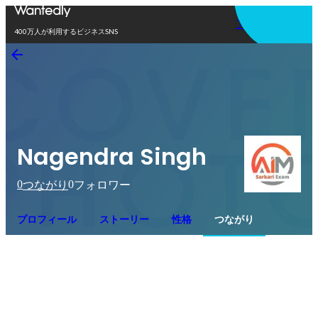
アプリを使う
400万人が利用するビジネスSNS
Nagendra Singh
0
0
つながり
フォロワー
プロフィール
ストーリー
性格
つながり