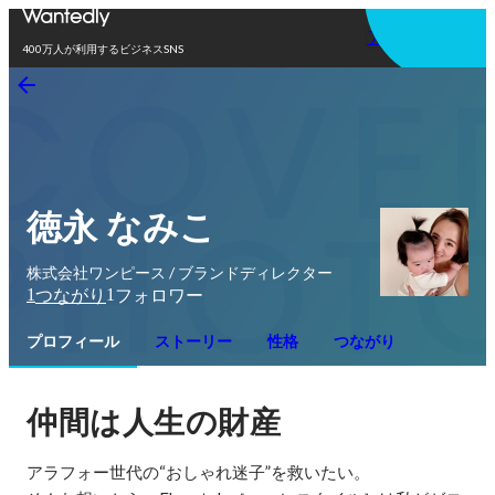
アプリを使う
400万人が利用するビジネスSNS
徳永 なみこ
株式会社ワンピース / ブランドディレクター
1
1
つながり
フォロワー
プロフィール
ストーリー
性格
つながり
仲間は人生の財産
アラフォー世代の“おしゃれ迷子”を救いたい。
