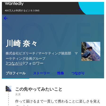
アプリを使う
400万人が利用するビジネスSNS
川崎 奈々
株式会社ビズリーチ / マーケティング統括部 マ
ーケティング企画グループ
3
0
つながり
フォロワー
プロフィール
ストーリー
性格
つながり
この先やってみたいこと
未来
作って届けるまで一貫して携わることに楽しさを覚え