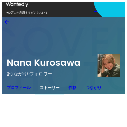
アプリを使う
400万人が利用するビジネスSNS
Nana Kurosawa
0
0
つながり
フォロワー
プロフィール
ストーリー
性格
つながり