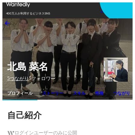
アプリを使う
400万人が利用するビジネスSNS
北島 菜名
5
5
つながり
フォロワー
プロフィール
ストーリー
スキル
性格
つながり
自己紹介
ログインユーザーのみに公開