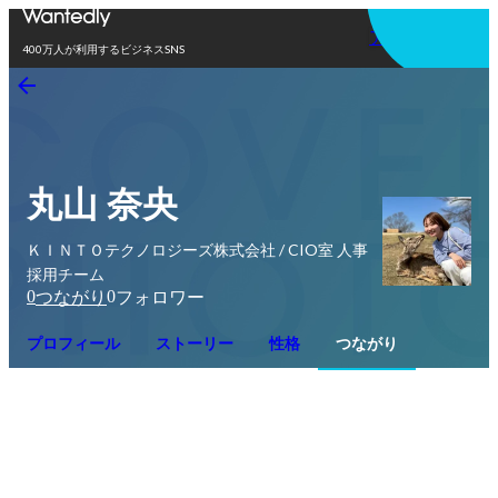
アプリを使う
400万人が利用するビジネスSNS
丸山 奈央
ＫＩＮＴＯテクノロジーズ株式会社 / CIO室 人事
採用チーム
0
0
つながり
フォロワー
プロフィール
ストーリー
性格
つながり