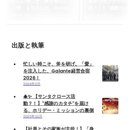
忙しい時こそ、斧を研げ。
🎄✨ 【サンタクロ
「愛」を注入した、Galante
動？！】"感謝のカ
経営合宿2026！
ける、ホリデー・
2026年3月
2025年12月
の裏側
出版と執筆
忙しい時こそ、斧を研げ。「愛」
を注入した、Galante経営合宿
2026！
2026年3月
🎄✨ 【サンタクロース活
動？！】"感謝のカタチ"を届け
る、ホリデー・ミッションの裏側
2025年12月
【社員とその家族が主役！】「身