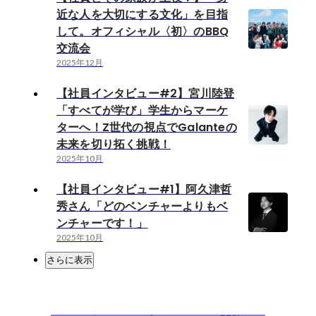
近な人を大切にする文化」を目指
して。オフィシャル〈初〉のBBQ
交流会
2025年12月
【社員インタビュー#2】宮川陸登
「すべてが学び」学生からマーケ
ターへ！Z世代の視点でGalanteの
未来を切り拓く挑戦！
2025年10月
【社員インタビュー#1】阿久津哲
秀さん「どのベンチャーよりもベ
ンチャーです！」
2025年10月
さらに表示