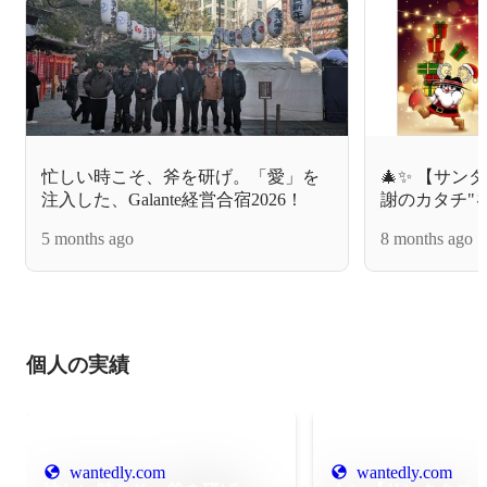
忙しい時こそ、斧を研げ。「愛」を
🎄✨ 【サン
注入した、Galante経営合宿2026！
謝のカタチ"
ッションの裏
5 months ago
8 months ago
個人の実績
wantedly.com
wantedly.com