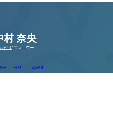
中村 奈央
1
ながり
フォロワー
リー
性格
つながり