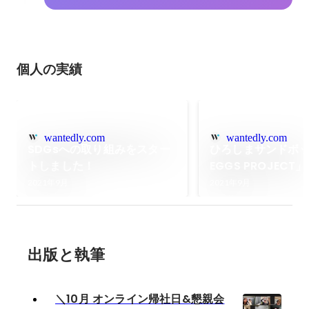
個人の実績
wantedly.com
wantedly.com
SDGsへの取り組みをスター
ひろしまサンドボッ
トしました！
EGGS PROJEC
がご支援させて頂
2021年9月
2021年9月
りました！
出版と執筆
＼10月 オンライン帰社日&懇親会