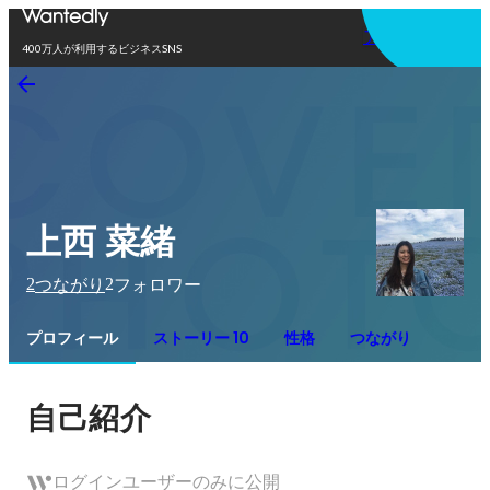
アプリを使う
400万人が利用するビジネスSNS
上西 菜緒
2
2
つながり
フォロワー
プロフィール
ストーリー 10
性格
つながり
自己紹介
ログインユーザーのみに公開