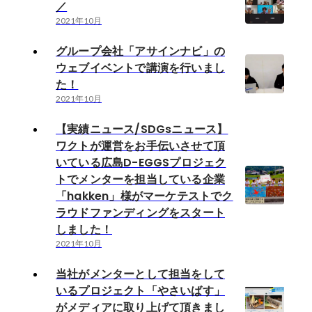
／
2021年10月
グループ会社「アサインナビ」の
ウェブイベントで講演を行いまし
た！
2021年10月
【実績ニュース/SDGsニュース】
ワクトが運営をお手伝いさせて頂
いている広島D-EGGSプロジェク
トでメンターを担当している企業
「hakken」様がマーケテストでク
ラウドファンディングをスタート
しました！
2021年10月
当社がメンターとして担当をして
いるプロジェクト「やさいばす」
がメディアに取り上げて頂きまし