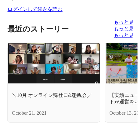
ログインして続きを読む
もっと見る
最近のストーリー
もっと見る
もっと見る
＼10月 オンライン帰社日&懇親会／
【実績ニュー
トが運営をお
る広島D-E
October 21, 2021
October 13, 20
ーを担当してい
がマーケテス
ィングをスタ