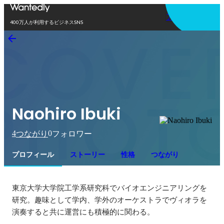
アプリを使う
400万人が利用するビジネスSNS
Naohiro Ibuki
4
0
つながり
フォロワー
プロフィール
ストーリー
性格
つながり
東京大学大学院工学系研究科でバイオエンジニアリングを
研究。趣味として学内、学外のオーケストラでヴィオラを
演奏すると共に運営にも積極的に関わる。