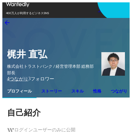
アプリを使う
400万人が利用するビジネスSNS
梶井 直弘
株式会社トラストバンク / 経営管理本部 総務部
部長
4
3
つながり
フォロワー
プロフィール
ストーリー
スキル
性格
つながり
自己紹介
ログインユーザーのみに公開