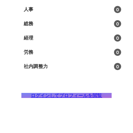
人事
0
総務
0
経理
0
労務
0
社内調整力
0
ログインしてプロフィールを閲覧