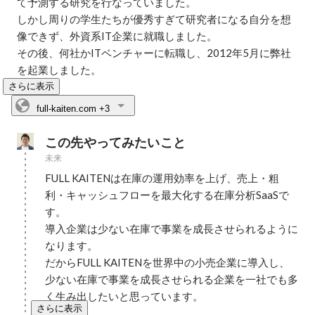
て予測する研究を行なっていました。

しかし周りの学生たちが優秀すぎて研究者になる自分を想
像できず、外資系IT企業に就職しました。

その後、何社かITベンチャーに転職し、2012年5月に弊社
を起業しました。
さらに表示
full-kaiten.com
+3
この先やってみたいこと
未来
FULL KAITENは在庫の運用効率を上げ、売上・粗
利・キャッシュフローを最大化する在庫分析SaaSで
す。

導入企業は少ない在庫で事業を成長させられるように
なります。

だからFULL KAITENを世界中の小売企業に導入し、
少ない在庫で事業を成長させられる企業を一社でも多
く生み出したいと思っています。
さらに表示