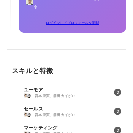
る
ログインしてプロフィールを閲覧
スキルと特徴
ユーモア
2
宮本 亜実
、
前田 カイ
が+1
セールス
2
宮本 亜実
、
前田 カイ
が+1
マーケティング
2