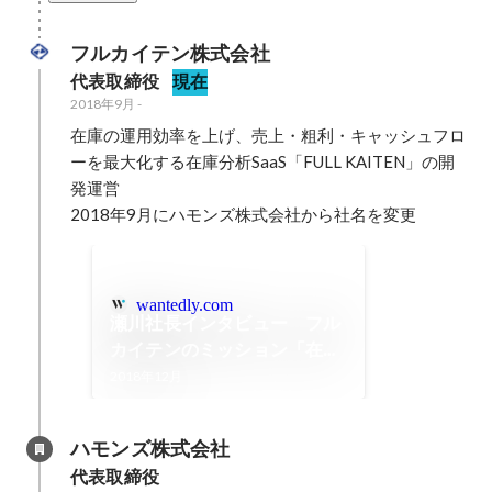
フルカイテン株式会社
代表取締役
現在
2018年9月
-
在庫の運用効率を上げ、売上・粗利・キャッシュフロ
ーを最大化する在庫分析SaaS「FULL KAITEN」の開
発運営

2018年9月にハモンズ株式会社から社名を変更
wantedly.com
瀬川社長インタビュー フル
カイテンのミッション「在庫
問題解決」の先に見える未来
2018年12月
とは
ハモンズ株式会社
代表取締役