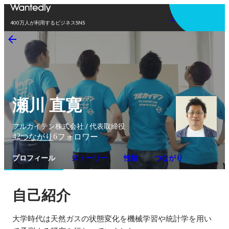
アプリを使う
400万人が利用するビジネスSNS
瀬川 直寛
フルカイテン株式会社 / 代表取締役
42
6
つながり
フォロワー
プロフィール
ストーリー
性格
つながり
自己紹介
大学時代は天然ガスの状態変化を機械学習や統計学を用い