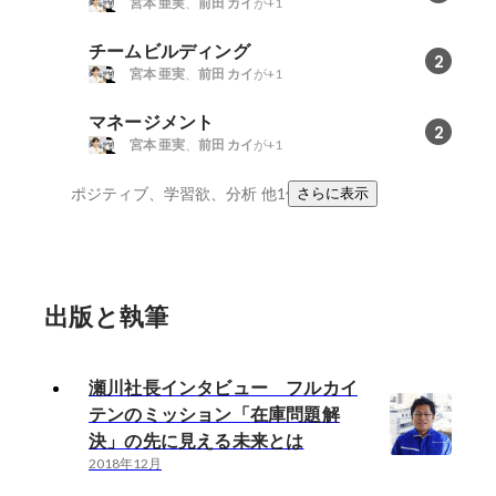
宮本 亜実
、
前田 カイ
が+1
チームビルディング
2
宮本 亜実
、
前田 カイ
が+1
マネージメント
2
宮本 亜実
、
前田 カイ
が+1
ポジティブ、学習欲、分析
他1件
さらに表示
出版と執筆
瀬川社長インタビュー フルカイ
テンのミッション「在庫問題解
決」の先に見える未来とは
2018年12月