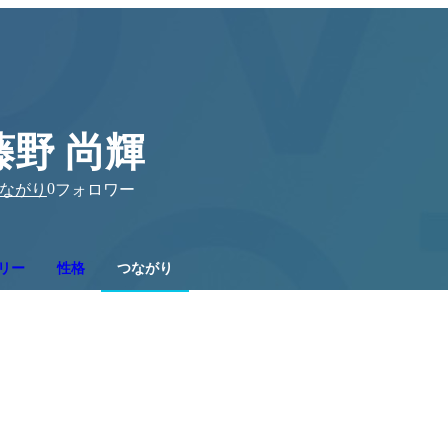
藤野 尚輝
0
ながり
フォロワー
リー
性格
つながり