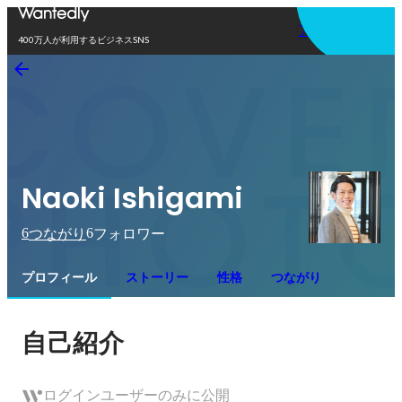
アプリを使う
400万人が利用するビジネスSNS
Naoki Ishigami
6
6
つながり
フォロワー
プロフィール
ストーリー
性格
つながり
自己紹介
ログインユーザーのみに公開