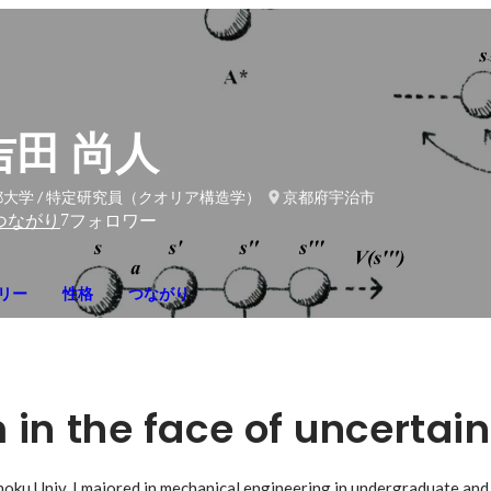
吉田 尚人
大学 / 特定研究員（クオリア構造学）
京都府宇治市
7
つながり
フォロワー
リー
性格
つながり
in the face of uncertain
ohoku Univ. I majored in mechanical engineering in undergraduate and