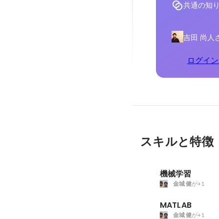
共通の知
吉田 尚人
ログイン
スキルと特徴
機械学習
金城 健
が+1
MATLAB
金城 健
が+1