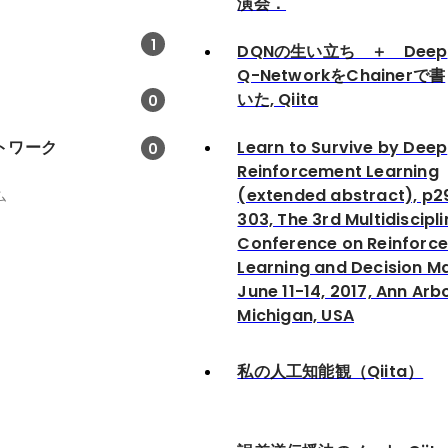
演会．
1
DQNの生い立ち ＋ Deep
Q-NetworkをChainerで書
いた, Qiita
0
トワーク
Learn to Survive by Deep
0
Reinforcement Learning
(extended abstract), p2
ム
303, The 3rd Multidiscipl
Conference on Reinforc
Learning and Decision Ma
June 11-14, 2017, Ann Arbo
Michigan, USA
私の人工知能観（Qiita）