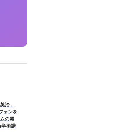
部英治，
トフォンを
ームの開
会学術講