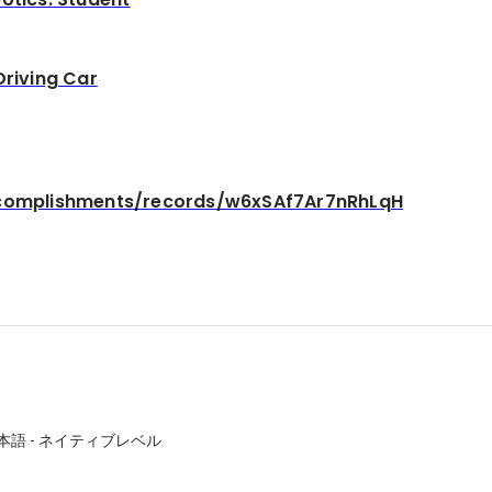
Driving Car
complishments/records/w6xSAf7Ar7nRhLqH
本語
-
ネイティブレベル