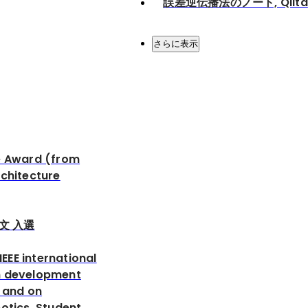
誤差逆伝播法のノート, Qiita
さらに表示
e Award (from
rchitecture
文 入選
 IEEE international
n development
g and on
otics. Student