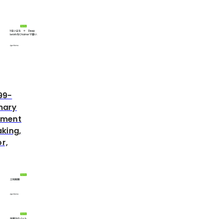
99-
inary
ement
king,
r,