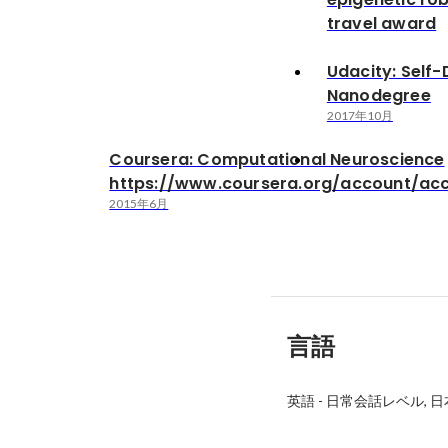
travel award
Udacity: Self-
Nanodegree
2017年10月
Coursera: Computational Neuroscience
https://www.coursera.org/account/ac
2015年6月
言語
英語
-
日常会話レベル
日