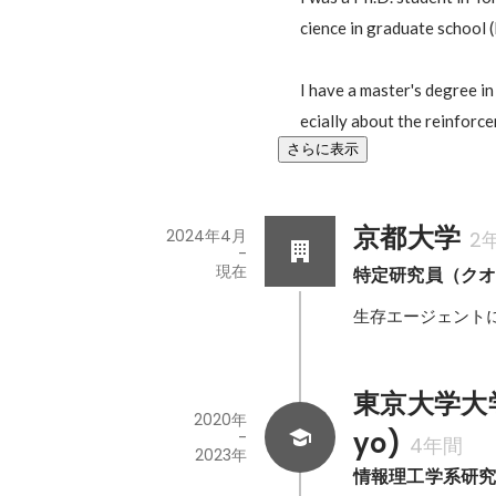
cience in graduate school (
I have a master's degree in
ecially about the reinforc
さらに表示
京都大学
2024年4月
2
-
現在
特定研究員（ク
生存エージェント
東京大学大学院(
2020年
yo)
-
4年間
2023年
情報理工学系研