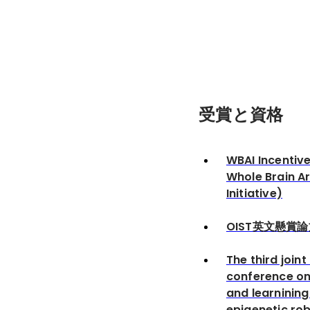
受賞と資格
WBAI Incentiv
Whole Brain A
Initiative)
OIST英文懸賞論
The third joint
conference o
and learninin
epigenetic rob