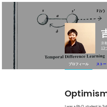
京都
13
プロフィール
ストー
Optimism 
I was a Ph.D. student in T