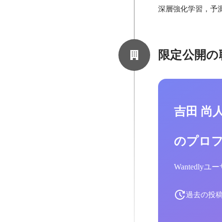
深層強化学習，予
限定公開の
吉田 尚
のプロ
Wantedl
過去の投