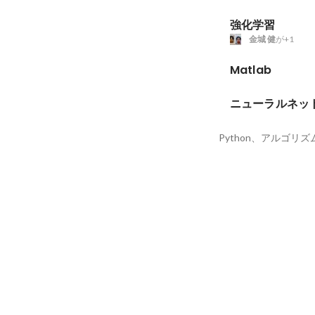
強化学習
金城 健
が+1
Matlab
ニューラルネッ
Python、アルゴリズ