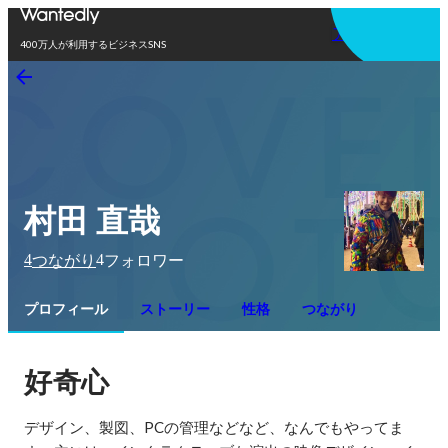
アプリを使う
400万人が利用するビジネスSNS
村田 直哉
4
4
つながり
フォロワー
プロフィール
ストーリー
性格
つながり
好奇心
デザイン、製図、PCの管理などなど、なんでもやってま