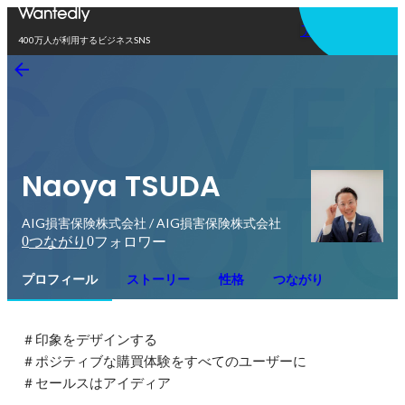
アプリを使う
400万人が利用するビジネスSNS
Naoya TSUDA
AIG損害保険株式会社 / AIG損害保険株式会社
0
0
つながり
フォロワー
プロフィール
ストーリー
性格
つながり
＃印象をデザインする

＃ポジティブな購買体験をすべてのユーザーに

＃セールスはアイディア