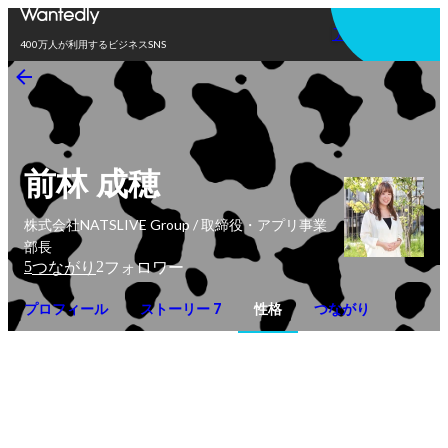
アプリを使う
400万人が利用するビジネスSNS
前林 成穂
株式会社NATSLIVE Group / 取締役・アプリ事業
部長
5
2
つながり
フォロワー
プロフィール
ストーリー 7
性格
つながり