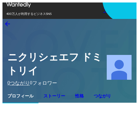
アプリを使う
400万人が利用するビジネスSNS
ニクリシェエフ ドミ
トリイ
0
0
つながり
フォロワー
プロフィール
ストーリー
性格
つながり