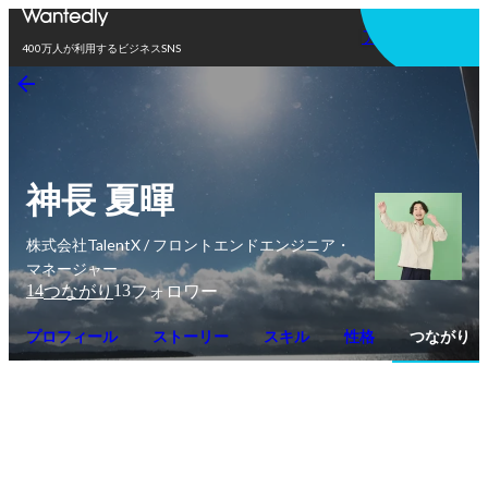
アプリを使う
400万人が利用するビジネスSNS
神長 夏暉
株式会社TalentX / フロントエンドエンジニア・
マネージャー
14
13
つながり
フォロワー
プロフィール
ストーリー
スキル
性格
つながり