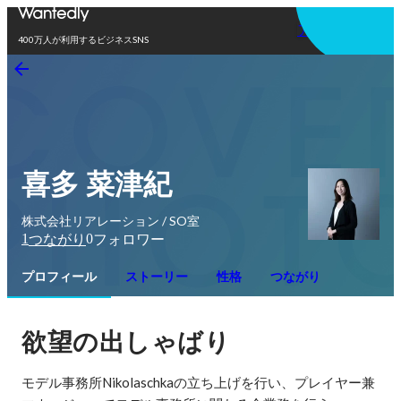
アプリを使う
400万人が利用するビジネスSNS
喜多 菜津紀
株式会社リアレーション / SO室
1
0
つながり
フォロワー
プロフィール
ストーリー
性格
つながり
欲望の出しゃばり
モデル事務所Nikolaschkaの立ち上げを行い、プレイヤー兼