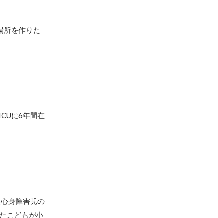
場所を作りた
CUに6年間在
症心身障害児の
いたこどもが小