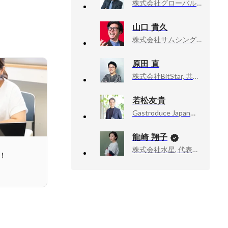
株式会社グローバルヘルスコンサルティング・ジャパン, 会長
山口 貴久
株式会社サムシングファン, 取締役 CHRO
原田 直
株式会社BitStar, 共同創業者 事業開発責任者
若松友貴
Gastroduce Japan株式会社, 代表取締役社長
龍崎 翔子
株式会社水星, 代表取締役
！