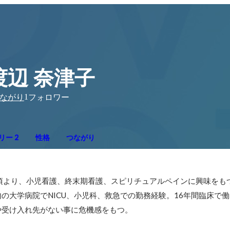
渡辺 奈津子
1
ながり
フォロワー
リー 2
性格
つながり
頃より、小児看護、終末期看護、スピリチュアルペインに興味をもつ
の大学病院でNICU、小児科、救急での勤務経験。16年間臨床で
や受け入れ先がない事に危機感をもつ。