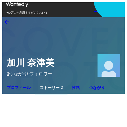
アプリを使う
400万人が利用するビジネスSNS
加川 奈津美
0
0
つながり
フォロワー
プロフィール
ストーリー 2
性格
つながり