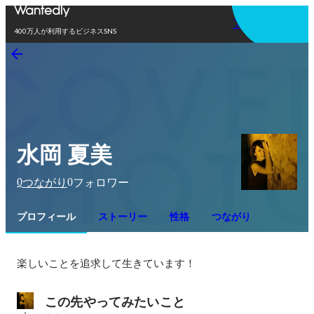
アプリを使う
400万人が利用するビジネスSNS
水岡 夏美
0
0
つながり
フォロワー
プロフィール
ストーリー
性格
つながり
楽しいことを追求して生きています！
この先やってみたいこと