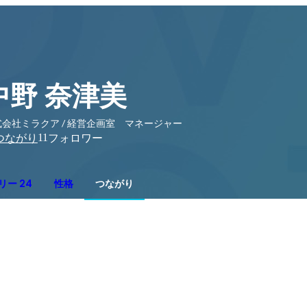
中野 奈津美
式会社ミラクア / 経営企画室 マネージャー
11
つながり
フォロワー
リー 24
性格
つながり