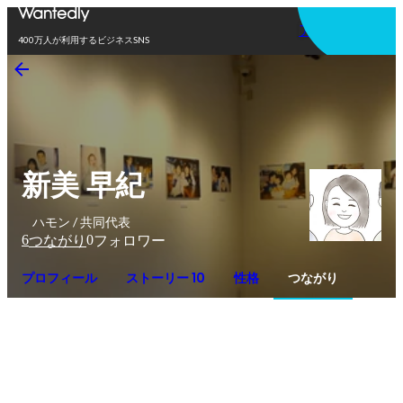
アプリを使う
400万人が利用するビジネスSNS
新美 早紀
ハモン / 共同代表
6
0
つながり
フォロワー
プロフィール
ストーリー 10
性格
つながり