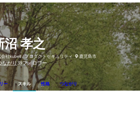
新沼 孝之
会社kubell / プロダクトセキュリティ
鹿児島市
39
つながり
フォロワー
リー
スキル
性格
つながり