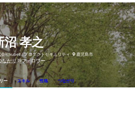
新沼 孝之
会社kubell / プロダクトセキュリティ
鹿児島市
39
つながり
フォロワー
リー
スキル
性格
つながり