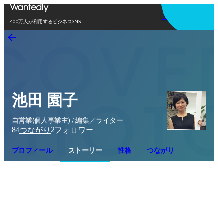
アプリを使う
400万人が利用するビジネスSNS
池田 園子
自営業(個人事業主) / 編集／ライター
84
2
つながり
フォロワー
プロフィール
ストーリー
性格
つながり