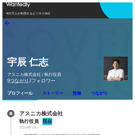
アプリを使う
400万人が利用するビジネスSNS
宇辰 仁志
アスニカ株式会社 / 執行役員
9
2
つながり
フォロワー
プロフィール
ストーリー
性格
つながり
アスニカ株式会社
執行役員
現在
2024年7月
-