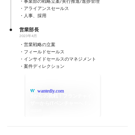
・事業部の戦略立案/実行推進/進捗管理

・アライアンスセールス

・人事、採用
営業部長
2023年4月
・営業戦略の立案

・フィールドセールス

・インサイドセールスのマネジメント

・案件ディレクション
wantedly.com
0からの挑戦！フランチャイ
ザーからITベンチャーへ！！
【社員インタビュー #3】 |
2023年
アスニカ株式会社