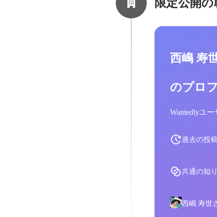
限定公開の
西嶋 寿
のプロ
Wantedl
過去の投
共通の知
西嶋 寿世