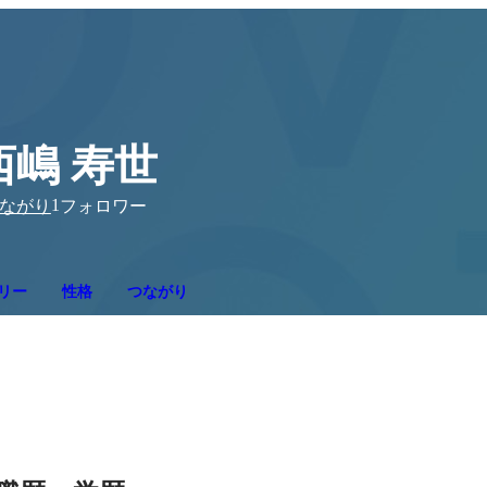
西嶋 寿世
1
ながり
フォロワー
リー
性格
つながり