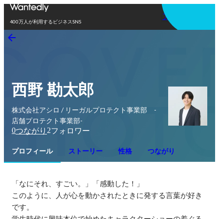
アプリを使う
400万人が利用するビジネスSNS
西野 勘太郎
株式会社アシロ / リーガルプロテクト事業部 -
店舗プロテクト事業部-
0
2
つながり
フォロワー
プロフィール
ストーリー
性格
つながり
「なにそれ、すごい。」「感動した！」

このように、人が心を動かされたときに発する言葉が好き
です。

学生時代に興味本位で始めたキャラクターショーの着ぐる