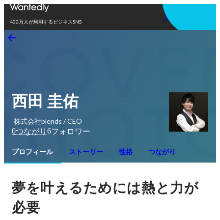
アプリを使う
400万人が利用するビジネスSNS
西田 圭佑
株式会社blends / CEO
0
6
つながり
フォロワー
プロフィール
ストーリー
性格
つながり
夢を叶えるためには熱と力が
必要