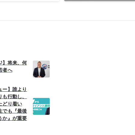
ジ】将来、何
若者へ
ュー】誰より
りも行動し、
たどり着い
生でも『最後
うか』が重要