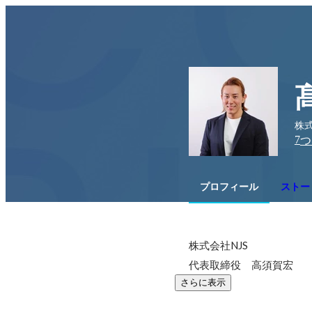
株式
7
つ
プロフィール
ストー
株式会社NJS

代表取締役　高須賀宏
さらに表示