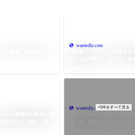
wantedly.com
ージ】将来、何者かになり
【社員インタビュー】誰より
誰よりも行動し、ようやく結
着いた。仕事でも人生でも『
2025年4月
れるかどうか』が重要
+5件をすべて見る
wantedly.com
ビュー】事業部の統括に就
【まずはコチラ】NJSのビジ
での粗利を１０倍に！事業
観、働く環境、求める人材に
ンタビュー
2025年3月