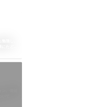
も勉強し、
果にたどり
最後まで粘
ョン、価値
ついて