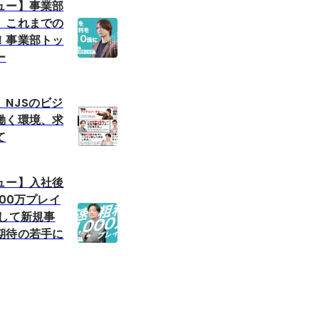
ュー】事業部
、これまでの
！事業部トッ
ー
NJSのビジ
働く環境、求
て
ュー】入社後
000万プレイ
にして新規事
期待の若手に