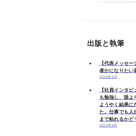
出版と執筆
【代表メッセー
者かになりたい
2026年1月
【社員インタビ
も勉強し、誰よ
ようやく結果に
た。仕事でも人
まで粘れるかど
2025年4月