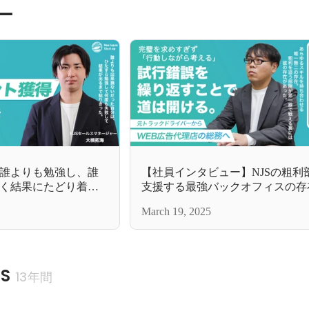
ー
誰よりも勉強し、誰
【社員インタビュー】NJSの粗利
く結果にたどり着い
支援する最強バックオフィスの存
『最後まで粘れるか
この男がいなければNJSは戦えな
March 19, 2025
S
13年間