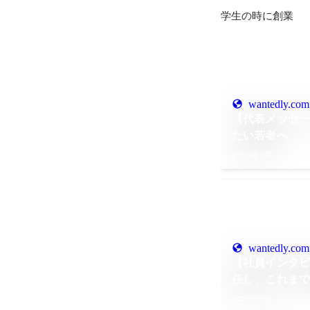
学生の時に創業
wantedly.com
【代表メッセ
たい若者へ
2026年1月
wantedly.com
【社員インタ
任し、これま
部トップにイ
2025年3月