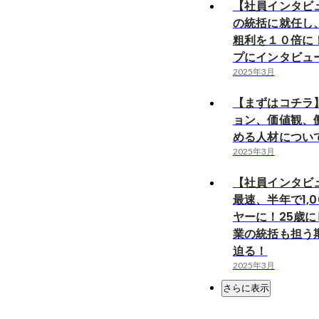
【社員インタビ
の統括に就任し
粗利を１０倍に
プにインタビュ
2025年3月
【まずはコチラ】
ョン、価値観、
める人材につい
2025年3月
【社員インタビ
最速、半年で1,
ヤーに！25歳
業の統括も担う
迫る！
2025年3月
さらに表示