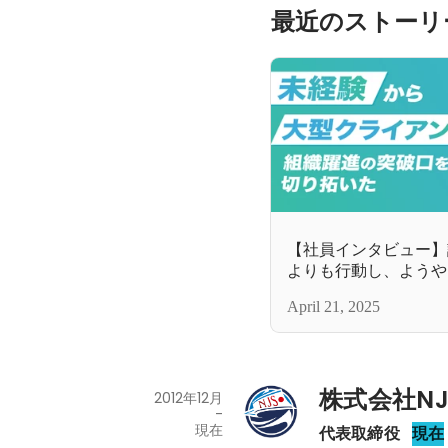
最近のストーリ
【社員インタビュー】
よりも行動し、ようや
た。仕事でも人生でも
April 21, 2025
どうか』が重要
株式会社NJ
2012年12月
-
現在
代表取締役
現在