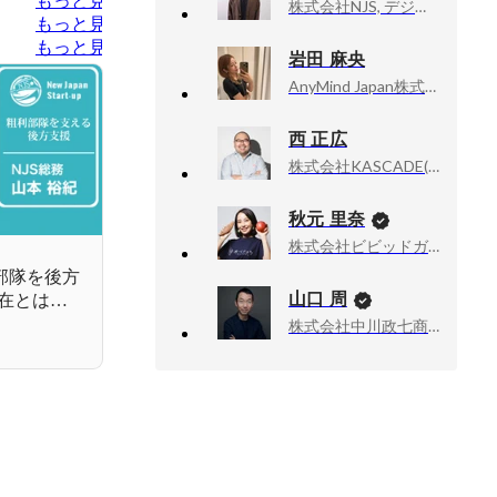
もっと見る
株式会社NJS, デジタルマーケティング本部 執行役員
もっと見る
もっと見る
岩田 麻央
AnyMind Japan株式会社, corporate
西 正広
株式会社KASCADE(MOLTS), 取締役COO
秋元 里奈
株式会社ビビッドガーデン, 代表取締役社長
部隊を後方
山口 周
在とは？
い。
株式会社中川政七商店, 社外取締役