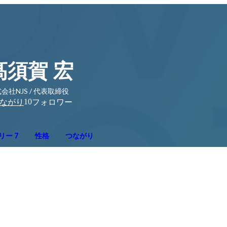
髙須賀 宏
会社NJS / 代表取締役
10
ながり
フォロワー
リー 7
性格
つながり