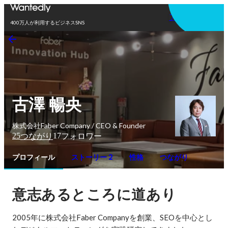
アプリを使う
400万人が利用するビジネスSNS
古澤 暢央
株式会社Faber Company / CEO & Founder
25
17
つながり
フォロワー
プロフィール
ストーリー 2
性格
つながり
意志あるところに道あり
2005年に株式会社Faber Companyを創業、SEOを中心とし