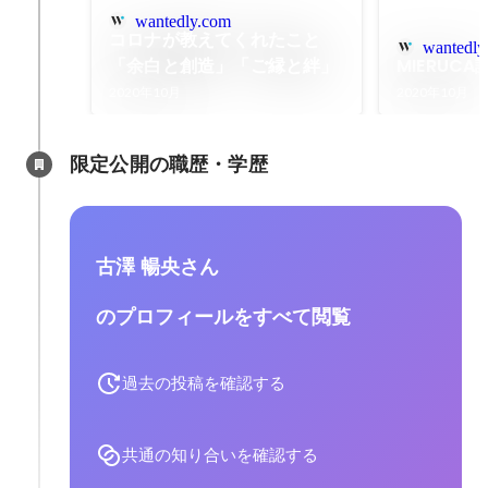
wantedly.com
コロナが教えてくれたこと
wantedly
「余白と創造」「ご縁と絆」
MIERUC
2020年10月
2020年10月
限定公開の職歴・学歴
古澤 暢央さん
のプロフィールをすべて閲覧
過去の投稿を確認する
共通の知り合いを確認する