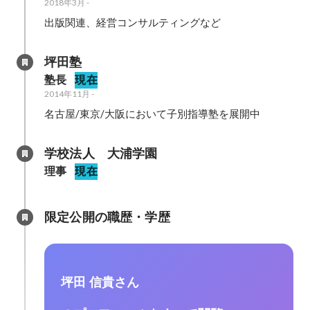
2018年3月
-
出版関連、経営コンサルティングなど
坪田塾
塾長
現在
2014年11月
-
名古屋/東京/大阪において子別指導塾を展開中
学校法人　大浦学園
理事
現在
限定公開の職歴・学歴
坪田 信貴さん