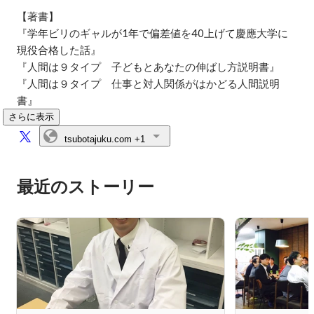
【著書】

『学年ビリのギャルが1年で偏差値を40上げて慶應大学に
現役合格した話』

『人間は９タイプ　子どもとあなたの伸ばし方説明書』

『人間は９タイプ　仕事と対人関係がはかどる人間説明
書』
さらに表示
tsubotajuku.com
+1
最近のストーリー