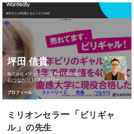
アプリを使う
400万人が利用するビジネスSNS
坪田 信貴
株式会社メディックバンク / 代表取締役
45
13
つながり
フォロワー
プロフィール
ストーリー 2
性格
つながり
ー「
ミリオンセラ
ビリギャ
」
ル
の先生