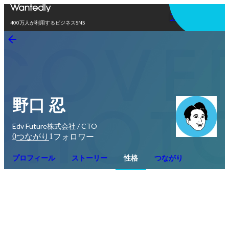
アプリを使う
400万人が利用するビジネスSNS
野口 忍
Edv Future株式会社 / CTO
0
1
つながり
フォロワー
プロフィール
ストーリー
性格
つながり