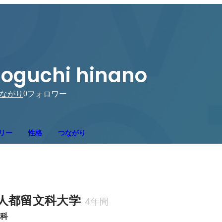
oguchi hinano
0
ながり
フォロワー
リー
性格
つながり
人都留文科大学
4年間
学科