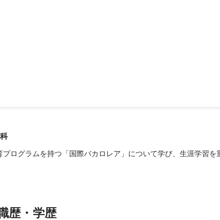
留学の両立
ホッケー部に所属しながら半年間デンマークへの留学に挑戦し両立を頑
アイスホッケーに対する努力の姿勢が先輩方と同期に認められ、留学の
主将に任命されました。帰国まで練習に参加できない私は、焦りを感じ
としてチームを引っ張る責任を果たすべく、留学先で自分にできること
11月
。練習動画を留学先で見て振り返りを部員に共有したり、定期的にzoo
の作戦を練りました。時には社会人のアイスホッケー経験者の方と連絡
いたり練習メニューの相談や改善を行いました。結果、離れながらも主
ームの始動を勢いづけ、全日本学生大会ではチームの目標であった勝利
学科
活動と留学の両方に力を入れ、両立することができたと自負しています
育プログラムを持つ「国際バカロレア」について学び、生涯学習を
職歴・学歴