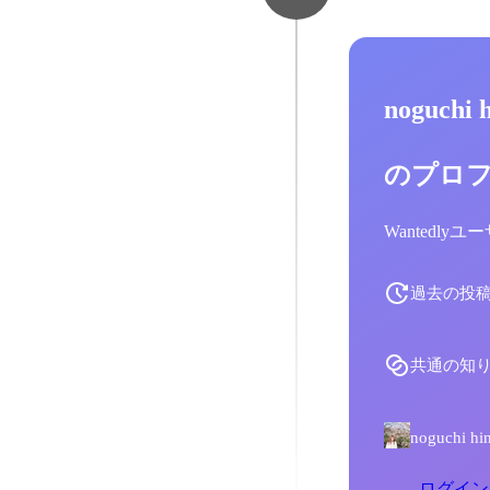
noguchi
のプロ
Wantedl
過去の投
共通の知
noguch
ログイン