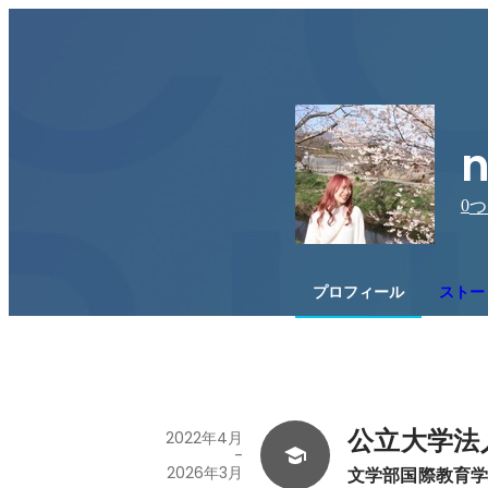
n
0
つ
プロフィール
ストー
公立大学法
2022年4月
-
2026年3月
文学部国際教育