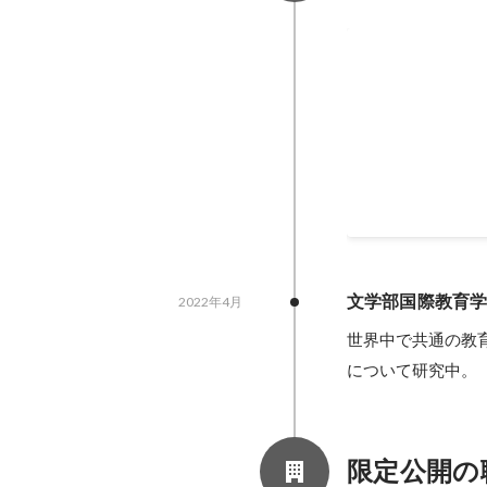
体育会と海外
体育会女子アイス
た。留学前までの
に滞在しながらも
りましたが、主将
2023年8月
-
2024年
で取り組みました
グを開催して大会
ドバイスをいただ
責任を持ち、新チ
文学部国際教育
2022年4月
ができました。部
世界中で共通の教
について研究中。
限定公開の