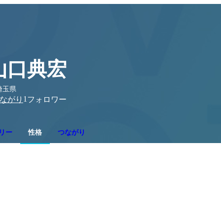
山口典宏
埼玉県
1
ながり
フォロワー
リー
性格
つながり