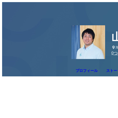
0
つ
プロフィール
ストー