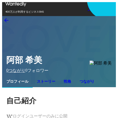
アプリを使う
400万人が利用するビジネスSNS
阿部 希美
0
0
つながり
フォロワー
プロフィール
ストーリー
性格
つながり
自己紹介
ログインユーザーのみに公開