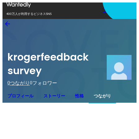
アプリを使う
400万人が利用するビジネスSNS
krogerfeedback
survey
0
0
つながり
フォロワー
プロフィール
ストーリー
性格
つながり