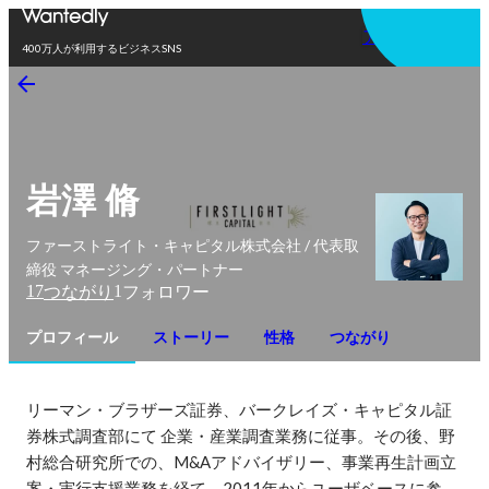
アプリを使う
400万人が利用するビジネスSNS
岩澤 脩
ファーストライト・キャピタル株式会社 / 代表取
締役 マネージング・パートナー
17
1
つながり
フォロワー
プロフィール
ストーリー
性格
つながり
リーマン・ブラザーズ証券、バークレイズ・キャピタル証
券株式調査部にて 企業・産業調査業務に従事。その後、野
村総合研究所での、M&Aアドバイザリー、事業再生計画立
案・実行支援業務を経て、2011年からユーザベースに参