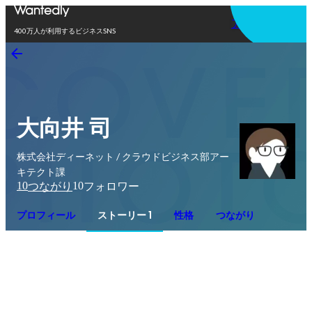
アプリを使う
400万人が利用するビジネスSNS
大向井 司
株式会社ディーネット / クラウドビジネス部アー
キテクト課
10
10
つながり
フォロワー
プロフィール
ストーリー 1
性格
つながり