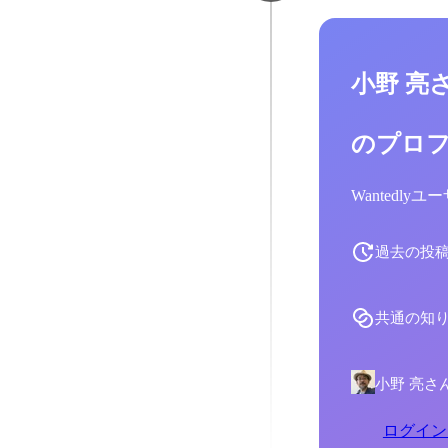
小野 亮
のプロ
Wantedl
過去の投
共通の知
小野 亮さ
ログイン