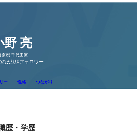
小野 亮
東京都 千代田区
0
つながり
フォロワー
リー
性格
つながり
職歴・学歴