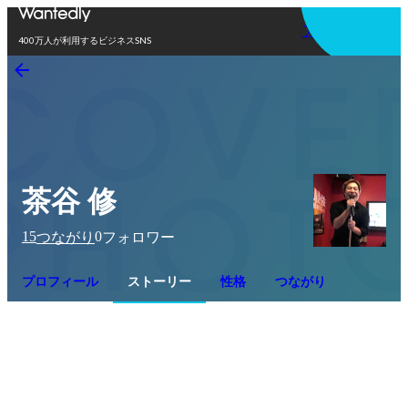
アプリを使う
400万人が利用するビジネスSNS
茶谷 修
15
0
つながり
フォロワー
プロフィール
ストーリー
性格
つながり