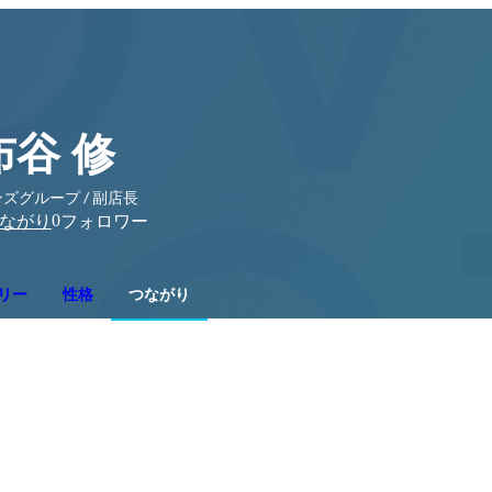
布谷 修
ズグループ / 副店長
0
ながり
フォロワー
リー
性格
つながり