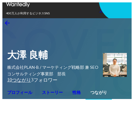
アプリを使う
400万人が利用するビジネスSNS
大澤 良輔
株式会社PLAN-B / マーケティング戦略部 兼 SEO
コンサルティング事業部 部長
10
3
つながり
フォロワー
プロフィール
ストーリー
性格
つながり