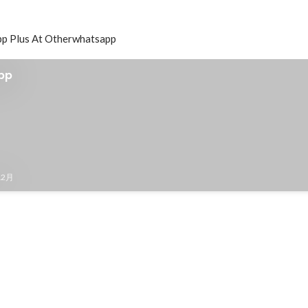
p Plus At Otherwhatsapp
pp
12月