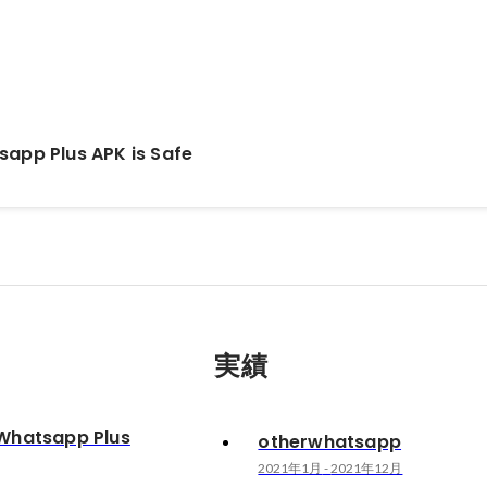
app Plus APK is Safe
実績
Whatsapp Plus
otherwhatsapp
2021年1月
-
2021年12月